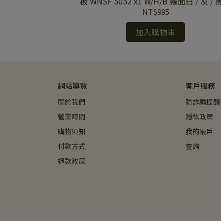
霧面白 / 灰 / 黑蓋
板 WNSF 5052 x1 W/H/B 霧面白 / 灰 /
板
NT$995
加入購物車
網站導覽
客戶服務
關於我們
防詐騙提醒
營業時間
隱私政策
購物須知
我的帳戶
付款方式
查詢
退款政策