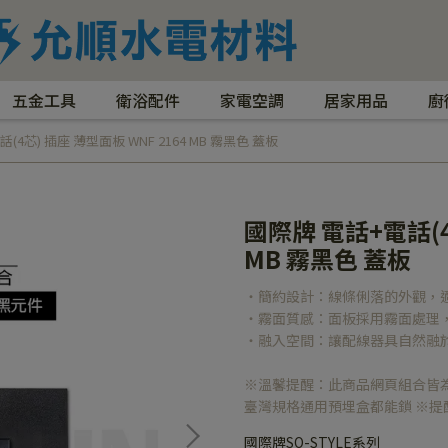
五金工具
衛浴配件
家電空調
居家用品
廚
(4芯) 插座 薄型面板 WNF 2164 MB 霧黑色 蓋板
國際牌 電話+電話(4
MB 霧黑色 蓋板
‧簡約設計：線條俐落的外觀，
‧霧面質感：面板採用霧面處理
‧融入空間：讓配線器具自然融
※溫馨提醒：此商品網頁組合皆
臺灣規格通用預埋盒都能鎖 ※提醒
國際牌SO-STYLE系列