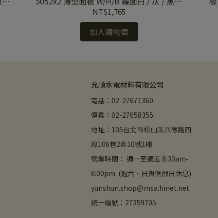
 黑蓋
5052x2 薄型面板 W/H/B 霧面白 / 灰 / 黑蓋
板
板
NT$1,765
加入購物車
允順水電材料有限公司
電話：02-27671360
傳真：02-27658355
地址：105台北市松山區八德路四
段106巷2弄10號1樓
營業時間： 週一至週五 8:30am-
6:00pm  (週六、日與例假日休息)
yunshun.shop@msa.hinet.net
統一編號：27359705