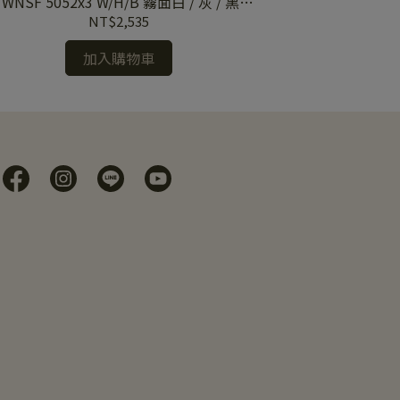
 WNSF 5052x3 W/H/B 霧面白 / 灰 / 黑蓋
板 WNSF 5052
板
NT$2,535
加入購物車