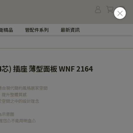
衛精品
管配件系列
最新資訊
芯) 插座 薄型面板 WNF 2164
適合現代簡約風格居家空間
，提升整體質感
於空間之中的設計理念
為示意圖
您⚠️不能用明盒⚠️