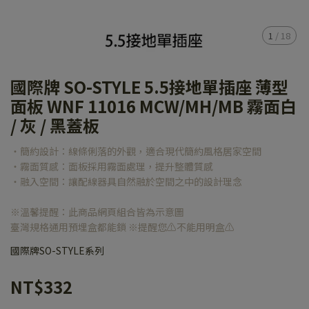
1
/
18
國際牌 SO-STYLE 5.5接地單插座 薄型
面板 WNF 11016 MCW/MH/MB 霧面白
/ 灰 / 黑蓋板
‧簡約設計：線條俐落的外觀，適合現代簡約風格居家空間
‧霧面質感：面板採用霧面處理，提升整體質感
‧融入空間：讓配線器具自然融於空間之中的設計理念
※溫馨提醒：此商品網頁組合皆為示意圖
臺灣規格通用預埋盒都能鎖 ※提醒您⚠️不能用明盒⚠️
國際牌SO-STYLE系列
NT$332