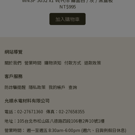
板
WNSF 5052 x1 W/H/B 霧面白 / 灰 / 黑蓋板
5
NT$995
加入購物車
網站導覽
關於我們
營業時間
購物須知
付款方式
退款政策
客戶服務
防詐騙提醒
隱私政策
我的帳戶
查詢
允順水電材料有限公司
電話：02-27671360
傳真：02-27658355
地址：105台北市松山區八德路四段106巷2弄10號1樓
營業時間： 週一至週五 8:30am-6:00pm (週六、日與例假日休息)