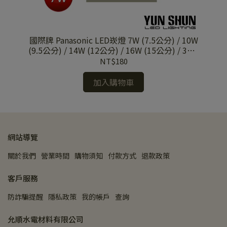
吸頂
國際牌 Panasonic LED崁燈 7W (7.5公分) / 10W
舞
(9.5公分) / 14W (12公分) / 16W (15公分) / 30W
(20.5公分) 投射燈 (三種色溫 / 全電壓)
NT$180
加入購物車
網站導覽
關於我們
營業時間
購物須知
付款方式
退款政策
客戶服務
防詐騙提醒
隱私政策
我的帳戶
查詢
允順水電材料有限公司