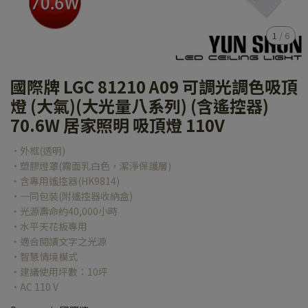
1
/
6
國際牌 LGC 81210 A09 可調光調色吸頂
燈 (大氣)(大光量八系列) (含遙控器)
70.6W 居家照明 吸頂燈 110V
·外框(透明)
·塑膠燈罩(霧面乳白色，潔淨保護層)
‧含專用遙控器(HK9814)
·一同包裝(附遙控器收納盒)
‧光源壽命約40,000小時
·水平天花板專用
‧適合閱讀文字之光源
·智慧情境模式
‧建議使用坪數：10坪
·AC 110 V