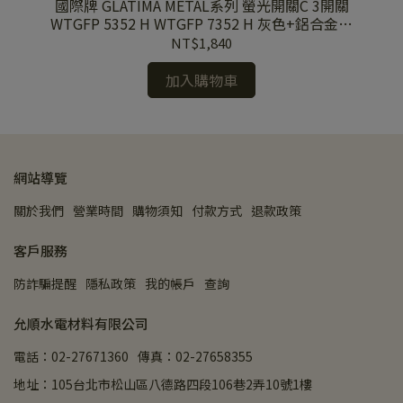
釦D
國際牌 GLATIMA METAL系列 螢光開關C 3開關
國
板
WTGFP 5352 H WTGFP 7352 H 灰色+鋁合金蓋
5
板
NT$1,840
加入購物車
網站導覽
關於我們
營業時間
購物須知
付款方式
退款政策
客戶服務
防詐騙提醒
隱私政策
我的帳戶
查詢
允順水電材料有限公司
電話：02-27671360
傳真：02-27658355
地址：105台北市松山區八德路四段106巷2弄10號1樓