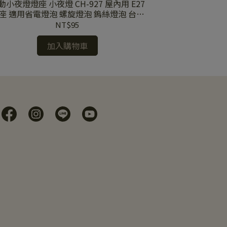
動小夜燈燈座 小夜燈 CH-927 屋內用 E27
伍星牌 感知器設
座 適用省電燈泡 螺旋燈泡 鎢絲燈泡 台灣
製
NT$95
加入購物車