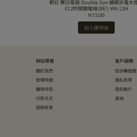
27頭自動感應轉接
朝日 雙日電器 Double Sun 蝴蝶夾電木
3
E12附開關電線(8尺) WK-12H
NT$185
加入購物車
網站導覽
客戶服務
關於我們
防詐騙提醒
營業時間
隱私政策
購物須知
我的帳戶
付款方式
查詢
退款政策