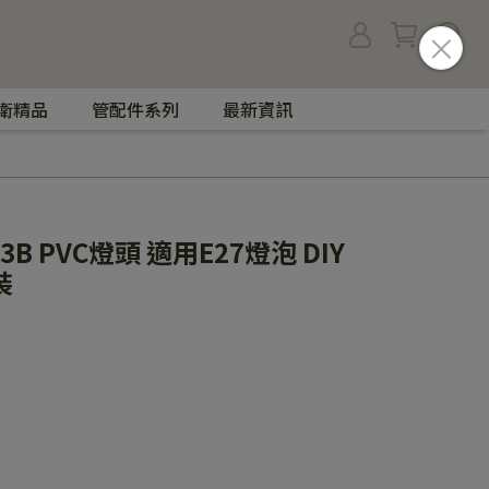
衛精品
管配件系列
最新資訊
33B PVC燈頭 適用E27燈泡 DIY
裝