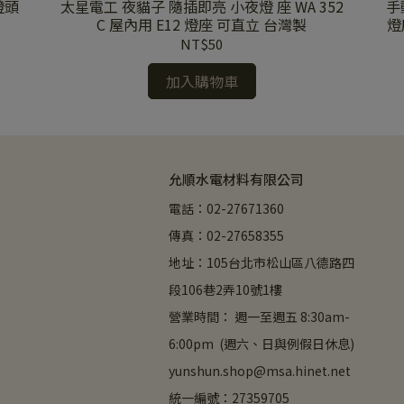
燈頭
太星電工 夜貓子 隨插即亮 小夜燈 座 WA 352
手
C 屋內用 E12 燈座 可直立 台灣製
燈
NT$50
加入購物車
允順水電材料有限公司
電話：02-27671360
傳真：02-27658355
地址：105台北市松山區八德路四
段106巷2弄10號1樓
營業時間： 週一至週五 8:30am-
6:00pm  (週六、日與例假日休息)
yunshun.shop@msa.hinet.net
統一編號：27359705