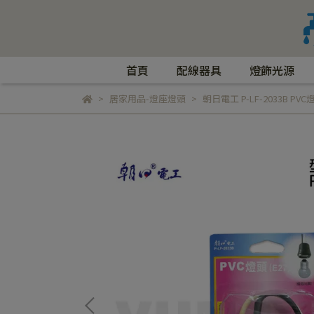
首頁
配線器具
燈飾光源
居家用品-燈座燈頭
朝日電工 P-LF-2033B P