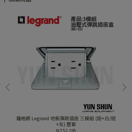
灰/鋁
羅格朗 Legrand 地板彈跳插座 三模組 (鋁+白/鋁
羅
+灰) 整套
NT$2,195