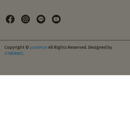
Copyright ©
yunshun
All Rights Reserved.
Designed by
CYBERBIZ
.