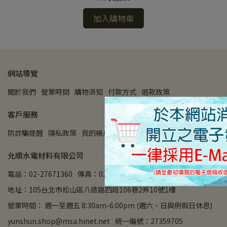
加入購物車
網站導覽
關於我們
營業時間
購物須知
付款方式
退款政策
客戶服務
防詐騙提醒
隱私政策
我的帳戶
查詢
允順水電材料有限公司
電話：02-27671360
傳真：02-27658355
地址：105台北市松山區八德路四段106巷2弄10號1樓
營業時間： 週一至週五 8:30am-6:00pm (週六、日與例假日休息)
yunshun.shop@msa.hinet.net
統一編號：27359705