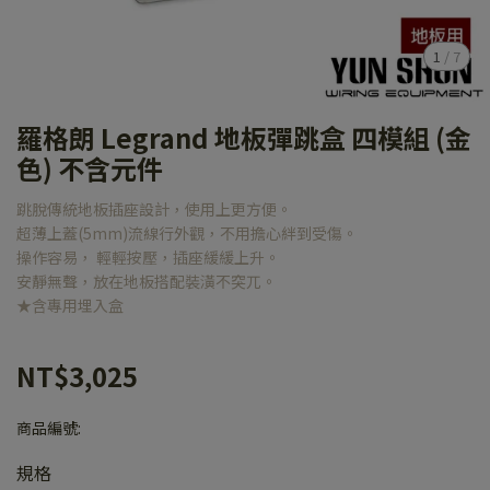
1
/
7
羅格朗 Legrand 地板彈跳盒 四模組 (金
色) 不含元件
跳脫傳統地板插座設計，使用上更方便。
超薄上蓋(5mm)流線行外觀，不用擔心絆到受傷。
操作容易， 輕輕按壓，插座緩緩上升。
安靜無聲，放在地板搭配裝潢不突兀。
★含專用埋入盒
NT$3,025
商品編號:
規格