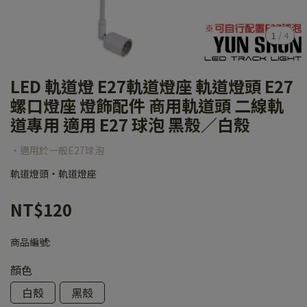
1
/
4
LED 軌道燈 E27軌道燈座 軌道燈頭 E27
螺口燈座 燈飾配件 商用軌道頭 二線軌
道專用 適用 E27 球泡 黑殼／白殼
‧適用於一般E27球泡
軌道燈頭‧軌道燈座
NT$120
商品編號:
顏色
白殼
黑殼