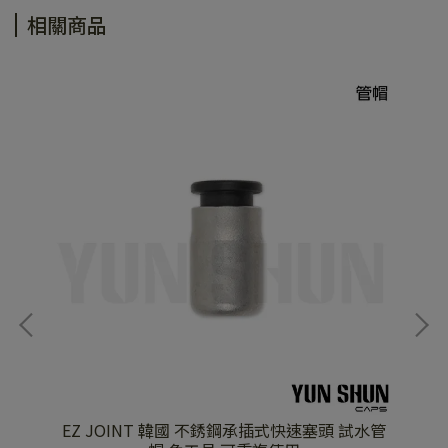
相關商品
接零
EZ JOINT 韓國 不銹鋼承插式快速塞頭 試水管
E