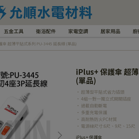
五金工具
衛浴配件
家電空調
居家用品
廚
 保護傘 超薄平貼式系列 PU-3445 延長線 (單品)
iPlus+ 保護傘 超
(單品)
• 超薄型平貼式省力插頭
• 4組一對一獨立式開關插座
• 過載自動斷電
• 多重充電保護
• 高耐熱防火PC材質
• 電源線尺寸:6尺、9尺、15尺
iPlus+ 保護傘