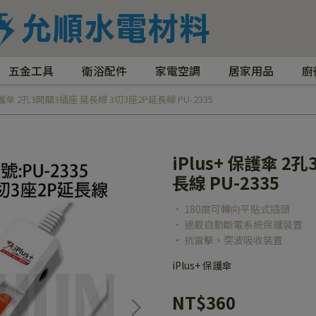
五金工具
衛浴配件
家電空調
居家用品
廚
 保護傘 2孔3開關3插座 延長線 3切3座2P延長線 PU-2335
iPlus+ 保護傘 
長線 PU-2335
• 180度可轉向平貼式插頭
• 過載自動斷電系統保護裝置
• 抗雷擊，突波吸收裝置
iPlus+ 保護傘
NT$360