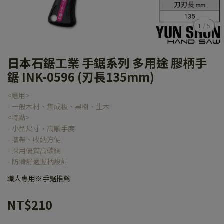
1
/
5
日本石鋸工業 手鋸系列 多用途 膠柄手
鋸 INK-0596 (刃長135mm)
<應用>
- 一般木材、集成板、果樹、生木
<特點>
- 小型尺寸，高順手度
- 攜帶、收納方便
- 採用優質高碳鋼
- 防滑舒適握柄設計
職人專用※手鋸推薦
NT$210