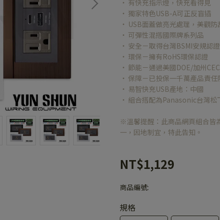
• 有快充指示燈，快充看得見
• 獨家特色USB-A可正反盲插
• USB面蓋做亮光處理，美觀防
• 可彈性混搭國際牌系列品
• 安全－取得台灣BSMI安規認證
• 環保－擁有RoHS環保認證
• 節能－通過美國DOE/加州CE
• 保障－已投保一千萬產品責任
• 易智快充USB產地：中國
• 組合搭配為Panasonic台灣松
※溫馨提醒：此商品網頁組合皆
一，因地制宜，特此告知。
NT$1,129
商品編號:
規格