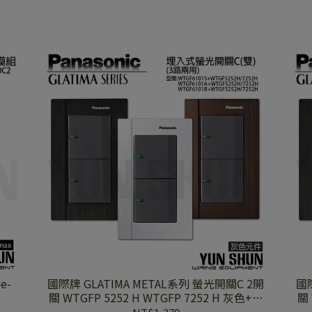
e-
國際牌 GLATIMA METAL系列 螢光開關C 2開
國際
關 WTGFP 5252 H WTGFP 7252 H 灰色+鋁
關 
合金蓋板