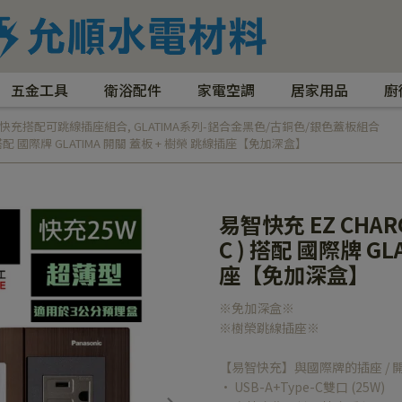
五金工具
衛浴配件
家電空調
居家用品
廚
快充搭配可跳線插座組合
,
GLATIMA系列-鋁合金黑色/古銅色/銀色蓋板組合
e-C ) 搭配 國際牌 GLATIMA 開關 蓋板 + 樹榮 跳線插座【免加深盒】
易智快充 EZ CHARGE
C ) 搭配 國際牌 G
座【免加深盒】
※免加深盒※
※樹榮跳線插座※
【易智快充】與國際牌的插座 / 開
• USB-A+Type-C雙口 (25W)