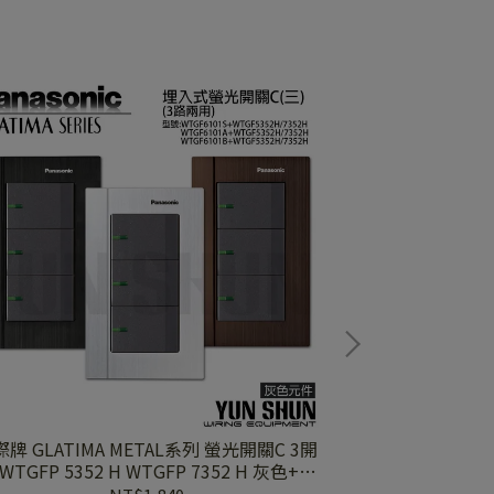
牌 GLATIMA METAL系列 螢光開關C 3開
國際牌 GLATIM
WTGFP 5352 H WTGFP 7352 H 灰色+鋁
關 WTGFP 5252 Hx2 WTGFP 725
合金蓋板