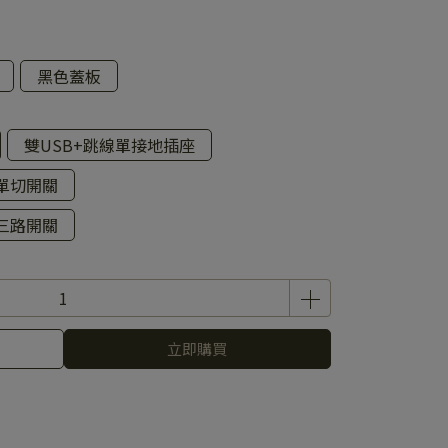
黑色蓋板
雙USB+跳線單接地插座
+單切開關
+三路開關
立即購買