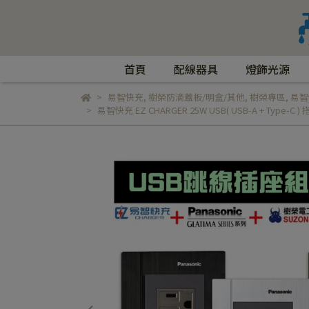
首頁
配線器具
燈飾光源
易智快充
,
樹榮防滴蓋板/明盒/其他
,
樹榮專區
,
易智
易智快充 EZ CHARGER 25W USB( USB-A + Typ