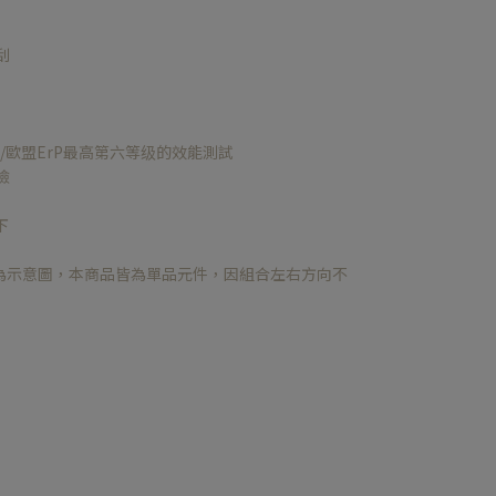
刮
C/歐盟ErP最高第六等级的效能測試
險
下
為示意圖，本商品皆為單品元件，因組合左右方向不