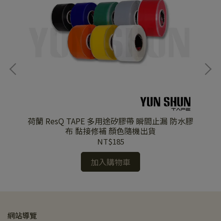
荷蘭 ResQ TAPE 多用途矽膠帶 瞬間止漏 防水膠
E
布 黏接修補 顏色隨機出貨
NT$185
加入購物車
網站導覽