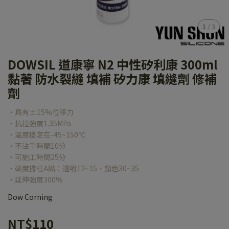
1
/
3
DOWSIL 道康寧 N2 中性矽利康 300ml
黏著 防水裂縫 填補 矽力康 填縫劑 修補
劑
‧具有±15%位移力
‧抗拉強度1.35MPa
‧溫度穩定在-45~150℃
‧不沾手時間10分
‧可施工時間25分
‧硬度撐柱A點：透明12~15、顏色30~35
‧延伸強度300%
Dow Corning
NT$110