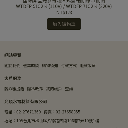
國際牌 星光系列 埋入式螢光開關C-1開關
0V)
WTDFP 5152 K (110V) / WTDFP 7152 K (220V)
WT
NT$123
加入購物車
網站導覽
關於我們
營業時間
購物須知
付款方式
退款政策
客戶服務
防詐騙提醒
隱私政策
我的帳戶
查詢
允順水電材料有限公司
電話：02-27671360
傳真：02-27658355
地址：105台北市松山區八德路四段106巷2弄10號1樓