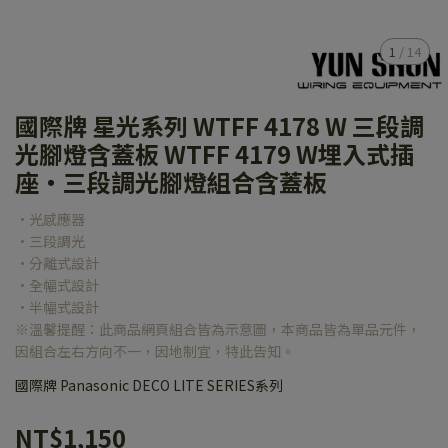
1
/
14
國際牌 星光系列 WTFF 4178 W 三段調
光腳燈含蓋板 WTFF 4179 W埋入式插
座・三段調光腳燈組合含蓋板
•光感應器
•三段調光
•分離式設計
•全幅式設計
•半幅式設計
※溫馨提醒：此商品網頁組合皆為示意圖，本商品皆為單品元件，
因組合左右方向不一，因地制宜，特此告知。
國際牌 Panasonic DECO LITE SERIES系列
NT$1,150