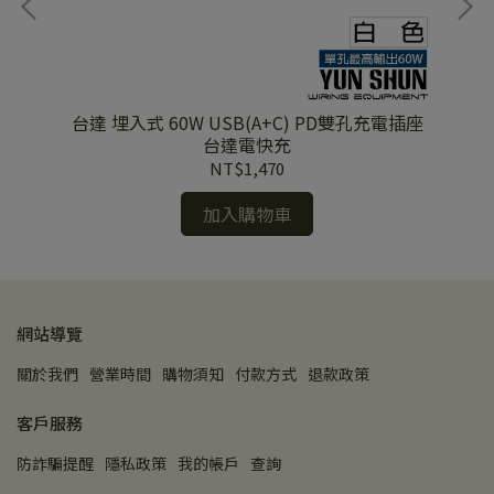
 雙孔
台達 埋入式 60W USB(A+C) PD雙孔充電插座
台
 星
台達電快充
NT$1,470
加入購物車
網站導覽
關於我們
營業時間
購物須知
付款方式
退款政策
客戶服務
防詐騙提醒
隱私政策
我的帳戶
查詢