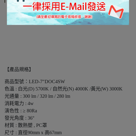
【產品規格】
商品型號：LED-7"DOC4SW
色溫 : 白光(D) 5700K / 自然光(N) 4000K /黃光(W) 3000K
光通量 : 300 lm / 320 lm / 280 lm
消耗電力 : 4w
演色性 : ≥ 80Ra
發光角度 : 36°
材質 : 散熱塑 , PC罩
尺寸 : 直徑90mm x 高67mm