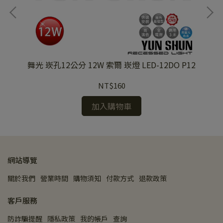
舞光 崁孔12公分 12W 索爾 崁燈 LED-12DO P12
舞
ED-
崁燈
NT$160
加入購物車
網站導覽
關於我們
營業時間
購物須知
付款方式
退款政策
客戶服務
防詐騙提醒
隱私政策
我的帳戶
查詢