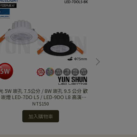
 5W 崁孔 7.5公分 / 8W 崁孔 9.5 公分 歡
舞光 T5 2尺 4尺 
 崁燈 LED-7DO L5 / LED-9DO L8 高演色
BA2-B / LED-T
．三色溫選擇．內藏驅動器．可調角照明
L
NT$150
加入購物車