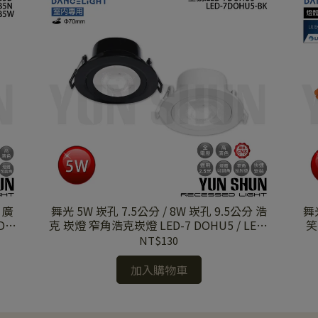
 廣
舞光 5W 崁孔 7.5公分 / 8W 崁孔 9.5公分 浩
舞光
D-
克 崁燈 窄角浩克崁燈 LED-7 DOHU5 / LED-
笑
9 DOHU8
性
NT$130
加入購物車