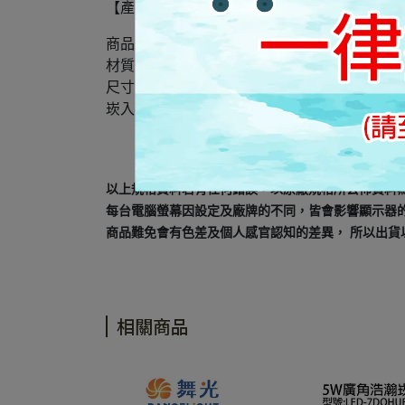
【產品規格】
商品型號：LED-25064-MR16
材質 : 鐵材烤黑漆
尺寸 : 長98*寬98*高85 mm
崁入孔 : 長99*寬99 mm
以上規格資料若有任何錯誤，以原廠規格所公佈資料
每台電腦螢幕因設定及廠牌的不同，皆會影響顯示器
商品難免會有色差及個人感官認知的差異， 所以出貨
相關商品