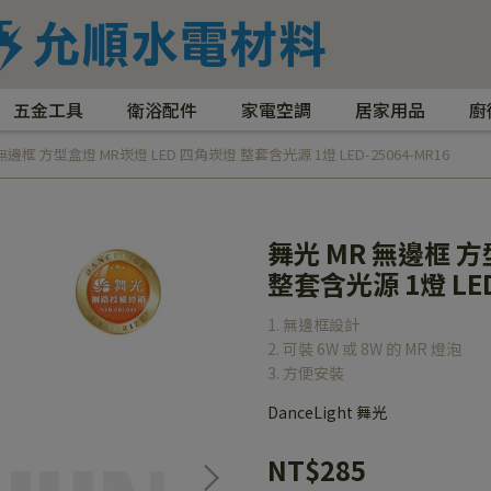
五金工具
衛浴配件
家電空調
居家用品
廚
無邊框 方型盒燈 MR崁燈 LED 四角崁燈 整套含光源 1燈 LED-25064-MR16
舞光 MR 無邊框 方
整套含光源 1燈 LED
1. 無邊框設計
2. 可裝 6W 或 8W 的 MR 燈泡
3. 方便安裝
DanceLight 舞光
NT$285