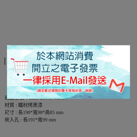
規格說明
【產品規格】
商品型號：LED-25063-MR16
材質 : 鐵材烤黑漆
尺寸 : 長190*寬98*高85 mm
崁入孔 : 長191*寬99 mm