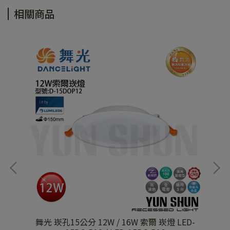
相關商品
歡笑
舞光 崁孔15公分 12W / 16W 索爾 崁燈 LED-
舞光