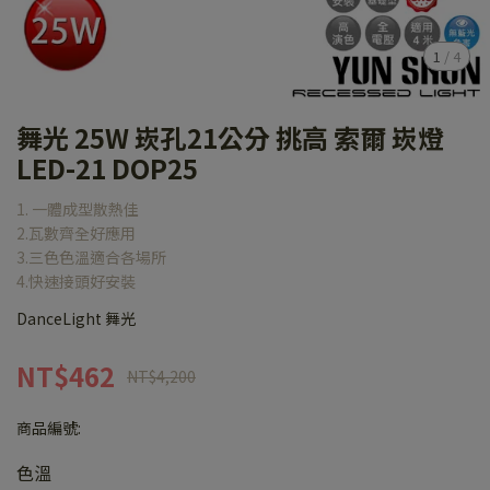
1
/
4
舞光 25W 崁孔21公分 挑高 索爾 崁燈
LED-21 DOP25
1. 一體成型散熱佳
2.瓦數齊全好應用
3.三色色溫適合各場所
4.快速接頭好安裝
DanceLight 舞光
NT$462
NT$4,200
商品編號:
色溫