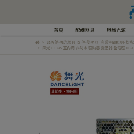
首頁
配線器具
燈飾光源
品牌館-舞光燈具
,
配件-變壓器
,
商業空間照明-軟條
舞光 DC24V 室內用 非防水 驅動器 變壓器 全電壓 BF-LED25 W / B