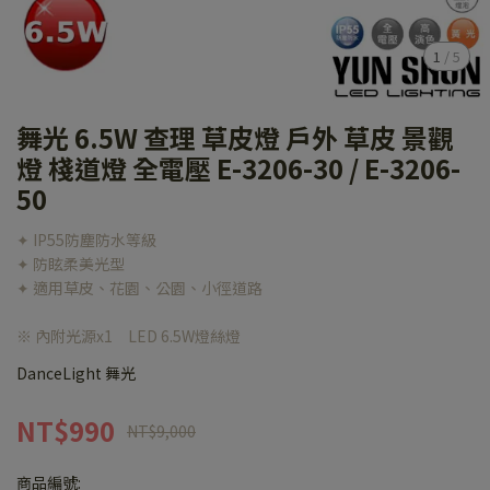
1
/
5
舞光 6.5W 查理 草皮燈 戶外 草皮 景觀
燈 棧道燈 全電壓 E-3206-30 / E-3206-
50
✦ IP55防塵防水等級
✦ 防眩柔美光型
✦ 適用草皮、花園、公園、小徑道路
※ 內附光源x1 LED 6.5W燈絲燈
DanceLight 舞光
NT$990
NT$9,000
商品編號: