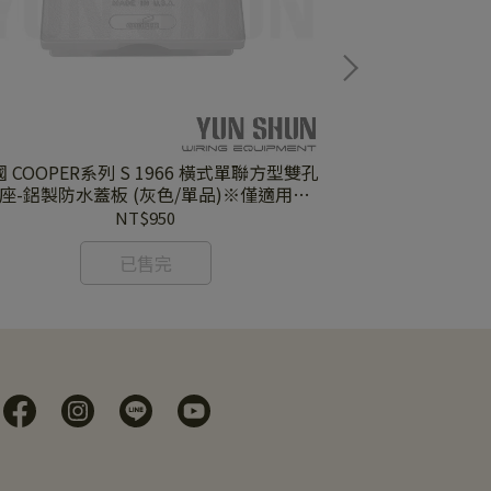
 COOPER系列 S 1966 橫式單聯方型雙孔
美國 COOPER系列 EATON
座-鋁製防水蓋板 (灰色/單品)※僅適用於
可個別開啟圓型雙
COOPER原廠方形插座系列※
NT$950
已售完