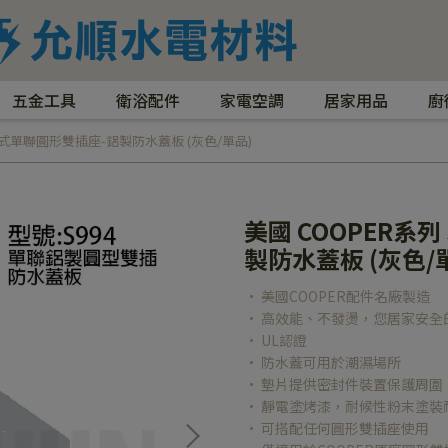
五金工具
衛浴配件
家電空調
居家用品
廚
4 直式單聯圓形雙插座-鋁製防水蓋板 (灰色/單品)
美國 COOPER系列
製防水蓋板 (灰色/
• 美國COOPER配件名廠製造
• 高效能、不發燙，您居家安全
• UL認證
• 防水蓋可用於潮濕場所
• 墊片提供密封件裝置保護周圍
• 靜電塗烤漆，耐候性粉末塗裝
• 可搭配任何圓形雙插座使用