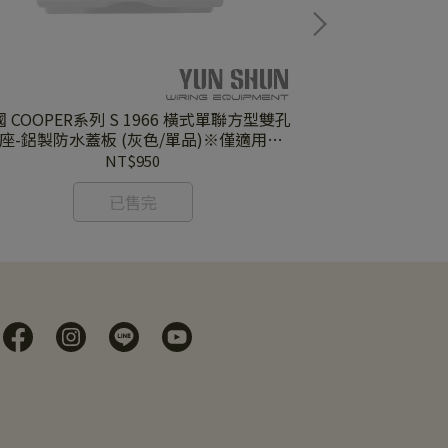
 COOPER系列 S 1966 橫式單聯方型雙孔
美國 COOPER系列 EATON
座-鋁製防水蓋板 (灰色/單品)※僅適用於
可個別開啟圓型雙
COOPER原廠方形插座系列※
NT$950
已售完