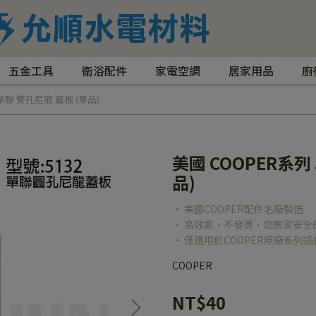
五金工具
衛浴配件
家電空調
居家用品
廚
 單聯 雙孔尼龍 蓋板 (單品)
美國 COOPER系列 
品)
• 美國COOPER配件名廠製造
• 高效能、不發燙，您居家安全
• 僅適用於COOPER原廠系列插
COOPER
NT$40