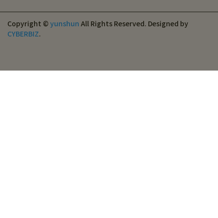
Copyright ©
yunshun
All Rights Reserved.
Designed by
CYBERBIZ
.