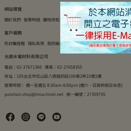
網站導覽
關於我們
營業時間
購物須知
付款方式
退款政策
客戶服務
防詐騙提醒
隱私政策
我的帳戶
查詢
允順水電材料有限公司
電話：02-27671360
傳真：02-27658355
地址：105台北市松山區八德路四段106巷2弄10號1樓
營業時間： 週一至週五 8:30am-6:00pm (週六、日與例假日休息)
yunshun.shop@msa.hinet.net
統一編號：27359705