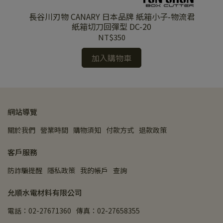
箱專
長谷川刃物 CANARY 日本品牌 紙箱小子-物流君
長
C-
紙箱切刀回彈型 DC-20
紙
NT$350
加入購物車
網站導覽
關於我們
營業時間
購物須知
付款方式
退款政策
客戶服務
防詐騙提醒
隱私政策
我的帳戶
查詢
允順水電材料有限公司
電話：02-27671360
傳真：02-27658355