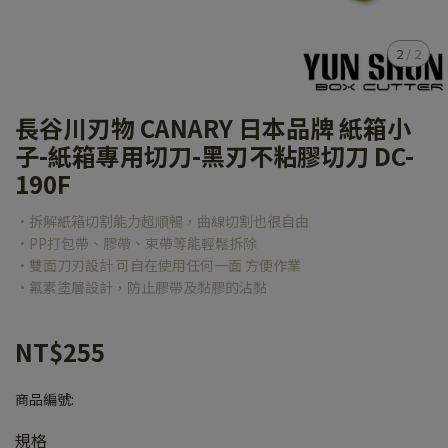
2
/
2
長谷川刃物 CANARY 日本品牌 紙箱小
子-紙箱專用切刀-黑刃不粘膠切刀 DC-
190F
•拆解紙箱切割能力超順暢，曲線切割也很自由
•PP打包帶、膠帶、束帶等能輕鬆拆除
•雙面刀刃設計 可自在使用任何一面 方便作業
•氟素塗層設計，防止膠帶及黏膠的沾黏
NT$255
商品編號:
規格