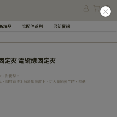
衛精品
管配件系列
最新資訊
固定夾 電纜線固定夾
大、耐衝擊。
式，鋼釘直接附著於塑膠座上，可大量節省工時，降低