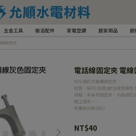
五金工具
衛浴配件
家電空調
居家用品
廚
纜線固定夾
電話線固定夾 電線
KSS 插釘式電纜固定夾
材質：採PE(灰色)射出成型彈性
特點：本系列固定夾，均為插釘
施工成本。
另備有白色(WE)
NT$40