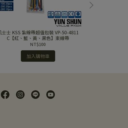
凱士士 KSS 紮線帶超值包裝 VP-50-4811
捲式結束帶 
C【紅、藍、黃、黑色】束線帶
NT$100
加入購物車