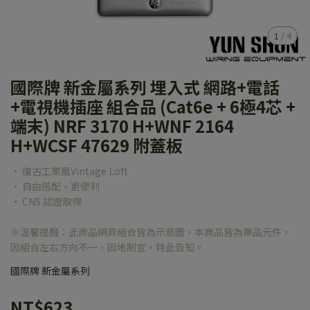
1
/
4
國際牌 新金屬系列 埋入式 網路+電話
+電視機插座 組合品 (Cat6e + 6極4芯 +
端末) NRF 3170 H+WNF 2164
H+WCSF 47629 附蓋板
• 復古工業風Vintage Loft
• 自由搭配，更便利
• CNS 認證取得
※溫馨提醒：此商品網頁組合皆為示意圖，本商品皆為單品元件，
因組合左右方向不一，因地制宜，特此告知。
國際牌 新金屬系列
NT$623