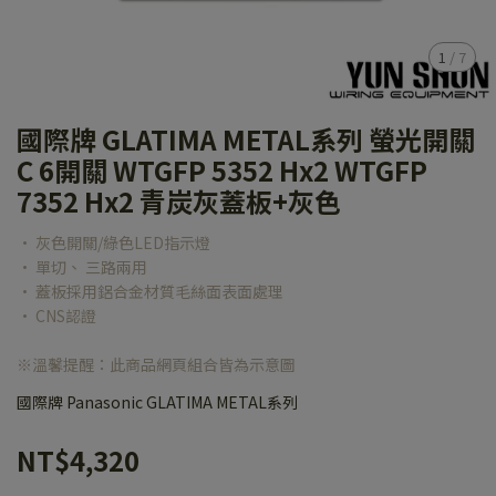
1
/
7
國際牌 GLATIMA METAL系列 螢光開關
C 6開關 WTGFP 5352 Hx2 WTGFP
7352 Hx2 青炭灰蓋板+灰色
• 灰色開關/綠色LED指示燈
• 單切、 三路兩用
• 蓋板採用鋁合金材質毛絲面表面處理
• CNS認證
※溫馨提醒：此商品網頁組合皆為示意圖
國際牌 Panasonic GLATIMA METAL系列
NT$4,320