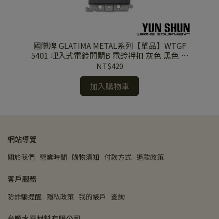
開關
國際牌 GLATIMA METAL系列【單品】WTGF
國際牌 WTFF
+接
5401 埋入式電鈴開關B 電鈴押扣 灰色 黑色 陶
妝
瓷白
NT$420
加入購物車
網站導覽
關於我們
營業時間
購物須知
付款方式
退款政策
客戶服務
防詐騙提醒
隱私政策
我的帳戶
查詢
允順水電材料有限公司