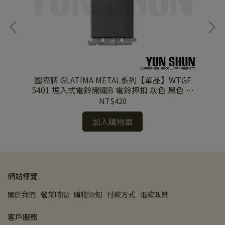
開關
國際牌 GLATIMA METAL系列【單品】WTGF
國際牌 WTFF
+接
5401 埋入式電鈴開關B 電鈴押扣 灰色 黑色 陶
妝
瓷白
NT$420
加入購物車
網站導覽
關於我們
營業時間
購物須知
付款方式
退款政策
客戶服務