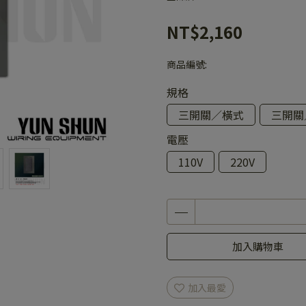
NT$2,160
商品編號:
規格
三開關／橫式
三開關
電壓
110V
220V
加入購物車
加入最愛