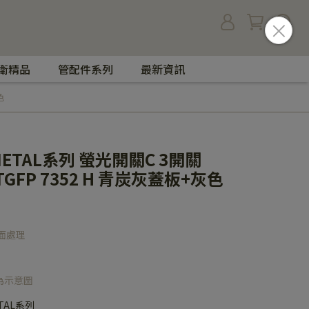
衛精品
管配件系列
最新資訊
色
 METAL系列 螢光開關C 3開關
WTGFP 7352 H 青炭灰蓋板+灰色
面處理
為示意圖
ETAL系列