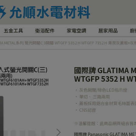
五金工具
衛浴配件
家電空調
居家用品
廚
MA METAL系列 螢光開關C 3開關 WTGFP 5352 H WTGFP 7352 H 青炭灰蓋板+灰
國際牌 GLATIMA
WTGFP 5352 H 
• 灰色開關/綠色LED指示燈
• 單切、 三路兩用
• 蓋板採用鋁合金材質毛絲面表
• CNS認證
※溫馨提醒：此商品網頁組合皆
國際牌 Panasonic GLATIMA M