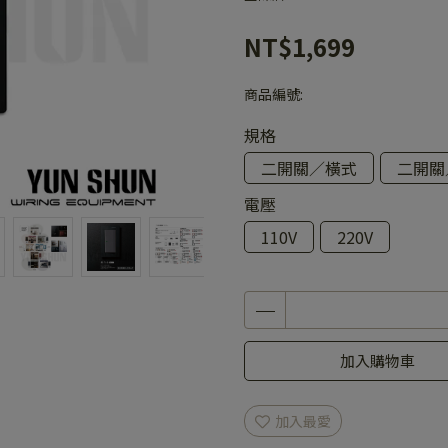
NT$1,699
商品編號:
規格
二開關／橫式
二開關
電壓
110V
220V
加入購物車
加入最愛