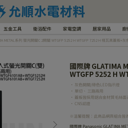
五金工具
衛浴配件
家電空調
居家用品
廚
MA METAL系列 螢光開關C 2開關 WTGFP 5252 H WTGFP 7252 H 棧瓦黑蓋板+灰
國際牌 GLATIMA
WTGFP 5252 H 
• 灰色開關/綠色LED指示燈
• 單切、 三路兩用
• 蓋板皆採用鋁合金材質毛絲面
• CNS認證
※溫馨提醒：此商品網頁組合皆
國際牌 Panasonic GLATIMA M