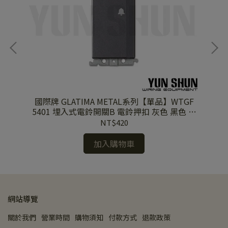
開關
國際牌 GLATIMA METAL系列【單品】WTGF
國際牌 WTFF
+接
5401 埋入式電鈴開關B 電鈴押扣 灰色 黑色 陶
妝
瓷白
NT$420
加入購物車
網站導覽
關於我們
營業時間
購物須知
付款方式
退款政策