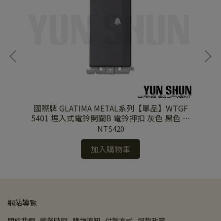
開關
國際牌 GLATIMA METAL系列【單品】WTGF
國際牌 WTFF
+接
5401 埋入式電鈴開關B 電鈴押扣 灰色 黑色 陶
妝
瓷白
NT$420
加入購物車
網站導覽
關於我們
營業時間
購物須知
付款方式
退款政策