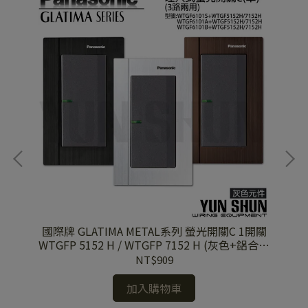
開關
國際牌 GLATIMA METAL系列 螢光開關C 1開關
國
+鋁合
WTGFP 5152 H / WTGFP 7152 H (灰色+鋁合金
WTGFP 
蓋板)
NT$909
加入購物車