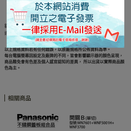
額定：插座15A 125V AC
適用電線：φ1.6mm、φ2.0mm銅單線
以上規格資料若有任何錯誤，以原廠規格所公佈資料為準。
每台電腦螢幕因設定及廠牌的不同，皆會影響顯示器的顏色呈現，
商品難免會有色差及個人感官認知的差異， 所以出貨以實際商品顏
色為主。
相關商品