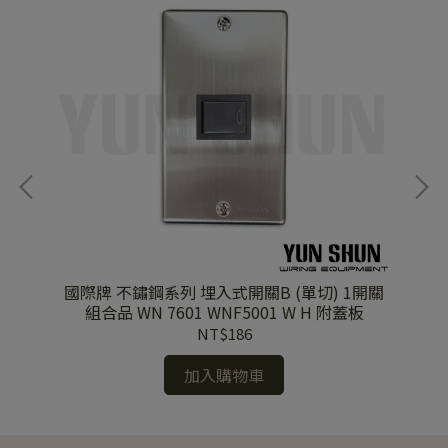
插座
國際牌 不鏽鋼系列 埋入式開關B (單切) 1開關
國
組合品 WN 7601 WNF5001 W H 附蓋板
電視端子 組
NT$186
加入購物車