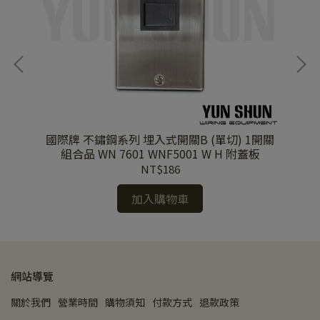
插座
國際牌 不鏽鋼系列 埋入式開關B (單切) 1開關
國
組合品 WN 7601 WNF5001 W H 附蓋板
電視端子 組
NT$186
加入購物車
網站導覽
關於我們
營業時間
購物須知
付款方式
退款政策