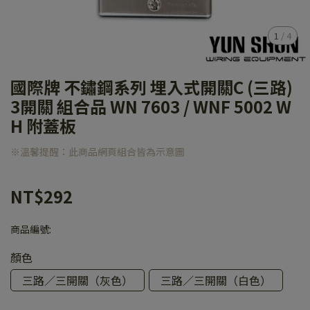
1
/
4
國際牌 不鏽鋼系列 埋入式開關C (三路)
3開關 組合品 WN 7603 / WNF 5002 W
H 附蓋板
※溫馨提醒：此商品網頁組合皆為示意圖
NT$292
商品編號:
顏色
三路／三開關（灰色）
三路／三開關（白色）