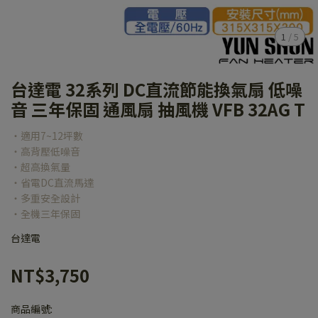
1
/
5
台達電 32系列 DC直流節能換氣扇 低噪
音 三年保固 通風扇 抽風機 VFB 32AG T
‧適用7~12坪數
‧高背壓低噪音
‧超高換氣量
‧省電DC直流馬達
‧多重安全設計
‧全機三年保固
台達電
NT$3,750
商品編號: