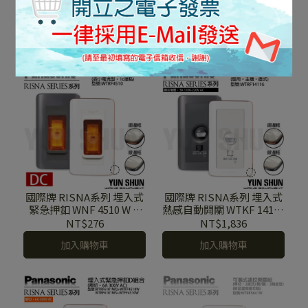
5498 W/H 埋入式電捲門用
5401 W/H 埋入式電鈴開關
開關 附蓋板
電鈴押扣 (單切) 含蓋板
NT$621
NT$391
加入購物車
已售完
國際牌 RISNA系列 埋入式
國際牌 RISNA系列 埋入式
緊急押釦 WNF 4510 W H
熱感自動開關 WTKF 14116
(DC)(白色/灰色)(微小電流
/141160 W H 含蓋板
NT$276
NT$1,836
型)(1c接點) 含蓋板
加入購物車
加入購物車