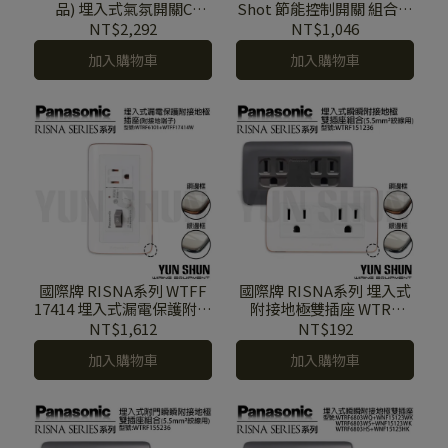
品) 埋入式氣氛開關C
Shot 節能控制開關 組合品
WTRF 57016 W H WTRF
WTRF 5931 W H (AC 110V
NT$2,292
NT$1,046
57026 W H 白色 灰色 附蓋
60Hz) 節能 開關 節能開關
加入購物車
加入購物車
板
附蓋板
國際牌 RISNA系列 WTFF
國際牌 RISNA系列 埋入式
17414 埋入式漏電保護附接
附接地極雙插座 WTRF
地極插座含蓋板
151236 (5.5mm²絞線用) 附
NT$1,612
NT$192
蓋板
加入購物車
加入購物車