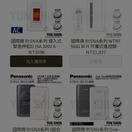
國際牌 RISNA系列 埋入式
國際牌 RISNA系列 WTRF
緊急押釦D (6A 300V AC)
5641 W H 可攜式遙控開關
WNF 4510 W (AC)(白色) 含
(附延遲熄燈功能) 含蓋板
NT$596
NT$1,837
蓋板
加入購物車
已售完
國際牌 RISNA系列 (組合
國際牌 RISNA系列 One-