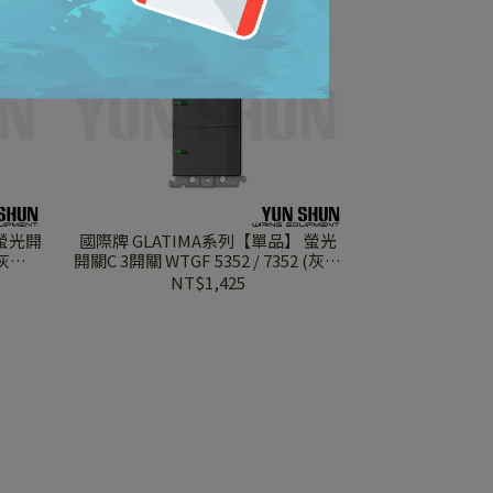
】螢光開
國際牌 GLATIMA系列【單品】 螢光
(灰色 /
開關C 3開關 WTGF 5352 / 7352 (灰色
/ 棧瓦
/ 黑色 / 青炭灰 / 陶瓷白 / 赤陶銅 / 棧
NT$1,425
瓦黑)