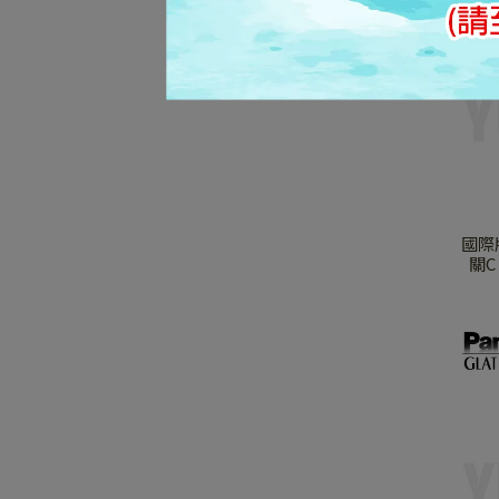
國際
關C 
黑色 