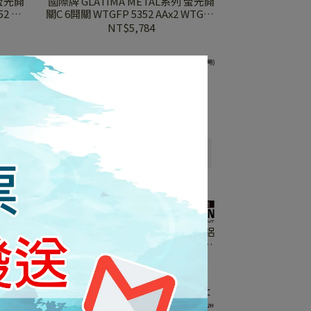
 螢光開
國際牌 GLATIMA METAL系列 螢光開
2 AA
關C 6開關 WTGFP 5352 AAx2 WTGFP
陶銅蓋板
7352AAx2 赤陶銅蓋板+赤陶銅
NT$5,784
霧面 鋁
國際牌 GLATIMA系列 二連用 霧面 鋁
 赤陶銅
合金蓋板 WTGF 61002 6102 AA 赤陶
銅
NT$1,470