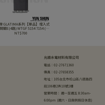
牌 GLATIMA系列【單品】埋入式
關E(4路) WTGF 5154 7154 (灰
 黑色 / 青炭灰 / 陶瓷白 /赤陶銅 /
NT$700
棧瓦黑)
允順水電材料有限公司
電話：02-27671360
傳真：02-27658355
地址：105台北市松山區八德路四
段106巷2弄10號1樓
營業時間： 週一至週五 8:30am-
6:00pm  (週六、日與例假日休息)