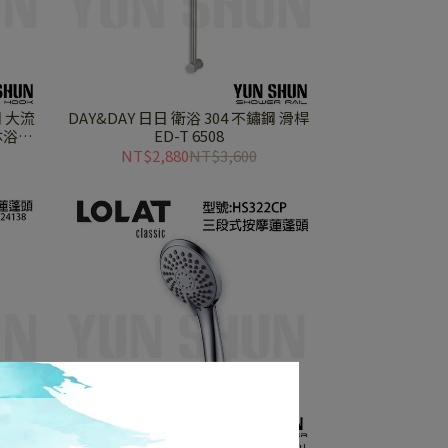
鋼 大流
DAY&DAY 日日 衛浴 304 不鏽鋼 滑桿
 沐浴軟
ED-T 6508
NT$2,880
NT$3,600