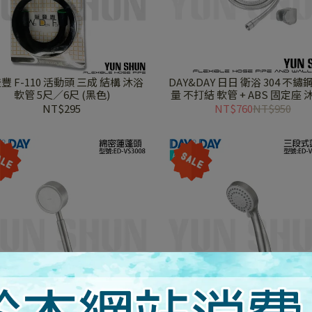
 三成 結構 沐浴
DAY&DAY 日日 衛浴 304 不鏽
軟管 5尺∕6尺 (黑色)
量 不打結 軟管 + ABS 固定座
管 ED-VS 04057
NT$295
NT$760
NT$950