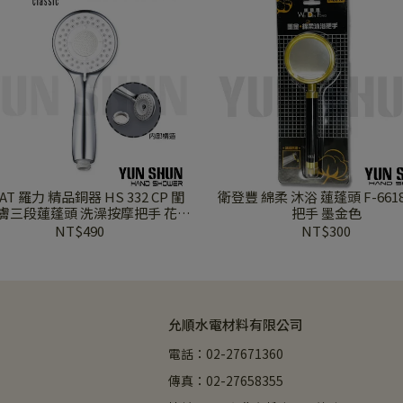
AT 羅力 精品銅器 HS 332 CP 閨
衛登豐 綿柔 沐浴 蓮蓬頭 F-661
膚三段蓮蓬頭 洗澡按摩把手 花灑
把手 墨金色
淋浴 節水 省水 浴室用品
NT$490
NT$300
允順水電材料有限公司
電話：02-27671360
傳真：02-27658355