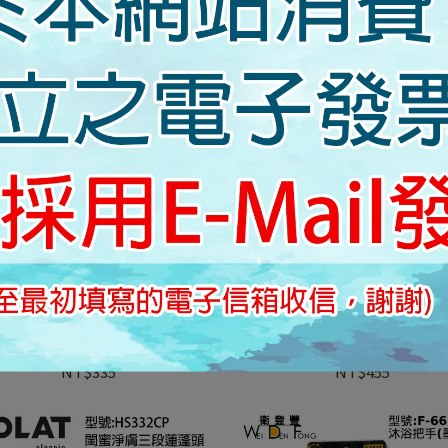
&DAY 日日 衛浴 ED-VS 3008 綿
DAY&DAY 日日 衛浴 三段式 
密 蓮蓬頭
ED-V 24138
NT$680
NT$850
NT$760
NT$950
LAT 羅力 HS 133 CP 蓮蓬頭 單段
LOLAT 羅力 HS 330 CP 三段
蓬頭 淋浴 沐浴把手 低水壓用蓮
蓬頭 低水壓專用蓮蓬頭 出水量
蓬頭 出水量大 鉻色
蓮蓬頭把手 淋浴 沐浴把
NT$335
NT$455