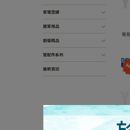
家電空調
居家用品
衛登豐 F-110 活動頭
廚衛精品
管配件系列
最新資訊