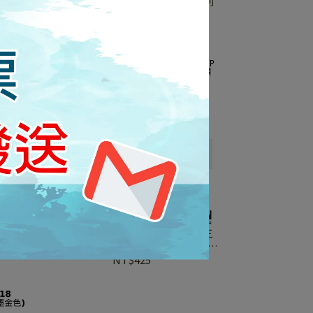
連蓬頭
LOLAT 精品銅器 浴室用品 配件系列
HS 322 CP 三段式按摩蓮蓬頭
NT$395
式按摩蓮
LOLAT 羅力 HS 335 CP 鉻 無壓差三
大 鉻
段式按摩蓮蓬頭 三段式旋轉盤 蓮蓬頭
手
把手 蓮蓬頭 花灑 淋浴 沐浴把手
NT$425