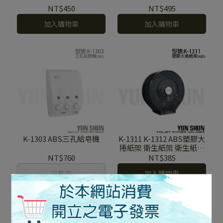
NT$450
NT$495
加入購物車
加入購物車
K-1303 ABS三孔給皂機
K-1311 K-1312 ABS塑膠大
捲紙架 衛生紙架 衛生紙捲
捲紙架
NT$760
NT$385
已售完
加入購物車