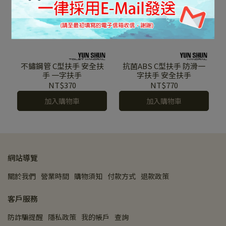
不鏽鋼管 C型扶手 安全扶
抗菌ABS C型扶手 防滑一
手 一字扶手
字扶手 安全扶手
NT$370
NT$770
加入購物車
加入購物車
網站導覽
關於我們
營業時間
購物須知
付款方式
退款政策
客戶服務
防詐騙提醒
隱私政策
我的帳戶
查詢