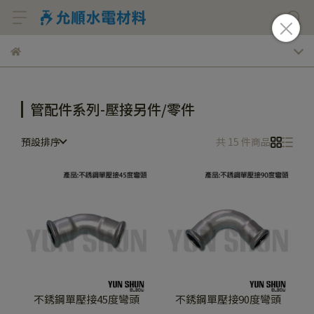
管配件系列-壓接另件/零件
預設排序
共 15 件商品
不銹鋼單壓接45度彎頭
不銹鋼單壓接90度彎頭