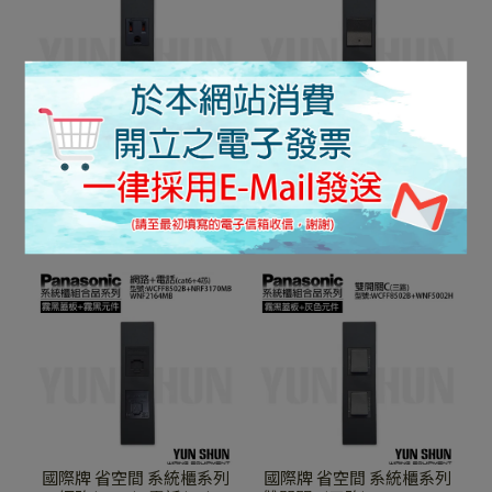
國際牌 省空間 系統櫃系列
國際牌 省空間 系統櫃系列
附接地極雙插座 WCFF
有燈 開關C(三路)+接地插
8502 B+WNF 1101 MB (霧
座 WCFF 8502 B+WNSF
NT$375
NT$1,015
黑色蓋板+霧黑色元件)含
5052 B+WNF 1101 MB (霧
加入購物車
加入購物車
安裝框架
黑色蓋板+霧黑色元件)含
安裝框架
國際牌 省空間 系統櫃系列
國際牌 省空間 系統櫃系列