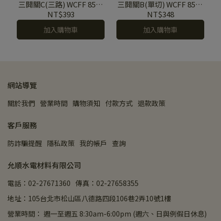
三開關C(三路) WCFF 8503
三開關B(單切) WCFF 8503
B+WNF 5002 H (霧黑色蓋
B+WNF 5001 H (霧黑色蓋
NT$393
NT$348
板+灰色元件)
板+灰色元件)
加入購物車
加入購物車
網站導覽
關於我們
營業時間
購物須知
付款方式
退款政策
客戶服務
防詐騙提醒
隱私政策
我的帳戶
查詢
允順水電材料有限公司
電話：02-27671360
傳真：02-27658355
地址：105台北市松山區八德路四段106巷2弄10號1樓
營業時間： 週一至週五 8:30am-6:00pm (週六、日與例假日休息)