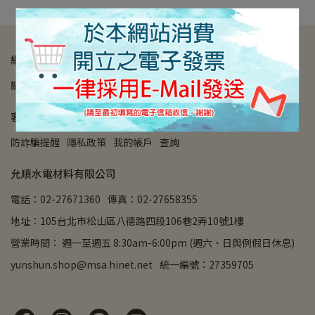
網站導覽
關於我們
營業時間
購物須知
付款方式
退款政策
客戶服務
防詐騙提醒
隱私政策
我的帳戶
查詢
允順水電材料有限公司
電話：02-27671360
傳真：02-27658355
地址：105台北市松山區八德路四段106巷2弄10號1樓
營業時間： 週一至週五 8:30am-6:00pm (週六、日與例假日休息)
yunshun.shop@msa.hinet.net
統一編號：27359705