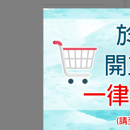
家電空調
居家用品
飛利浦 4
L
廚衛精品
管配件系列
最新資訊