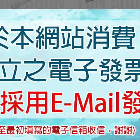
W / 8W /12W /16W PHILIPS
舞光T5-5W1尺 / 9W2尺 / 14W
ED 支架燈 白光/自然光/黃光 BN
18W4尺 一體式 支架燈 層板燈
022 G2
間接照明 LED-T5 BA1 / T5 BA2 
NT$200
NT$130
BA3 / T5 BA4