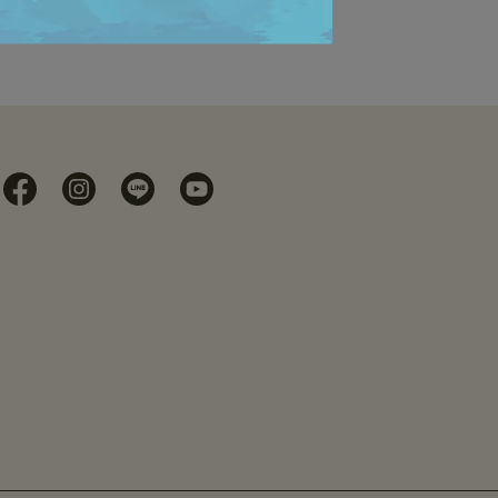
色支架燈
R /
4-R