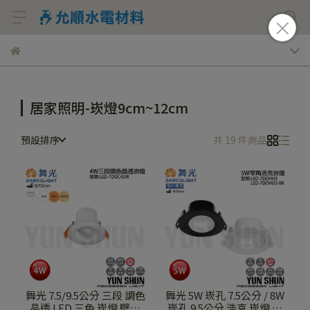
居家照明-崁燈9cm~12cm
預設排序
共 19 件商品
舞光 7.5/9.5公分 三段 調色
舞光 5W 崁孔 7.5公分 / 8W
晶透 LED 三色 崁燈 壁切
崁孔 9.5公分 浩克 崁燈 窄