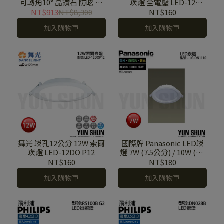
可轉角10° 晶鑽石 防眩 崁
崁燈 全電壓 LED-12
燈 LED-25101
DOP12
NT$913
NT$8,300
NT$160
加入購物車
加入購物車
舞光 崁孔12公分 12W 索爾
國際牌 Panasonic LED崁
崁燈 LED-12DO P12
燈 7W (7.5公分) / 10W (9.5
公分) / 14W (12公分) / 16W
NT$160
NT$180
(15公分) / 30W (20.5公分)
加入購物車
加入購物車
投射燈 (三種色溫 / 全電壓)