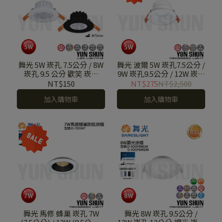
舞光 5W 崁孔 7.5公分 / 8W
舞光 波爾 5W 崁孔7.5公分 /
崁孔 9.5 公分 歡笑 崁燈
9W 崁孔9.5公分 / 12W 崁孔
LED-7DO L5 / LED-9DO L8
12公分 防眩 崁燈 D-7DO
NT$150
NT$275
NT$2,500
高演色性．三色溫選擇．
B5 / D-9DO B9 / D-12DO
加入購物車
加入購物車
內藏驅動器．可調角照明
B12 內凹 設計
舞光 馬修 蜂巢 崁孔 7W
舞光 8W 崁孔 9.5公分 /