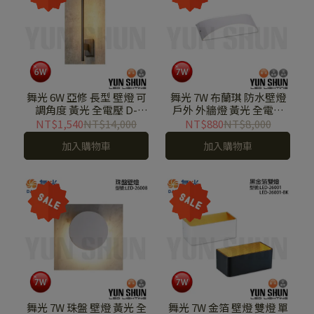
舞光 6W 亞修 長型 壁燈 可
舞光 7W 布蘭琪 防水壁燈
調角度 黃光 全電壓 D-
戶外 外牆燈 黃光 全電壓
26012-BK
OD-2345
NT$1,540
NT$14,000
NT$880
NT$8,000
加入購物車
加入購物車
舞光 7W 珠盤 壁燈 黃光 全
舞光 7W 金箔 壁燈 雙燈 單