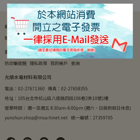
網站導覽
關於我們
營業時間
購物須知
付款方式
退款政策
客戶服務
防詐騙提醒
隱私政策
我的帳戶
查詢
允順水電材料有限公司
電話：02-27671360
傳真：02-27658355
地址：105台北市松山區八德路四段106巷2弄10號1樓
營業時間： 週一至週五 8:30am-6:00pm (週六、日與例假日休息)
yunshun.shop@msa.hinet.net
統一編號：27359705